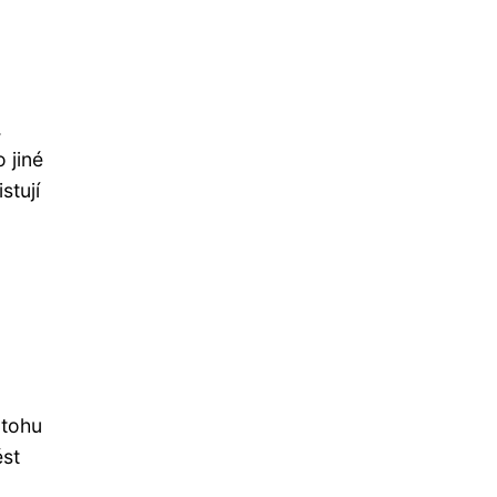
.
 jiné
stují
atohu
ést