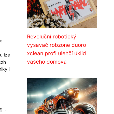
Revoluční robotický
je
vysavač robzone duoro
xclean profi ulehčí úklid
u lze
vašeho domova
toh
iky i
ii.