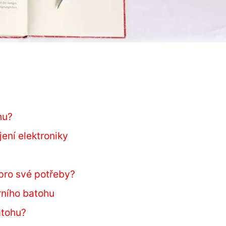
hu?
ení elektroniky
 pro své potřeby?
rního batohu
atohu?