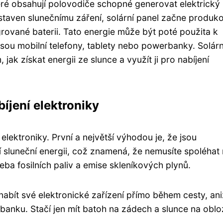
teré obsahují polovodiče schopné generovat elektrický
ystaven slunečnímu záření, solární panel začne produk
grované baterii. Tato energie může být poté použita k
jsou mobilní telefony, tablety nebo powerbanky. Solárn
ak získat energii ze slunce a využít ji pro nabíjení
íjení elektroniky
lektroniky. První a největší výhodou je, že jsou
í sluneční energii, což znamená, že nemusíte spoléhat
řeba fosilních paliv a emise skleníkových plynů.
 nabít své elektronické zařízení přímo během cesty, ani
anku. Stačí jen mít batoh na zádech a slunce na oblo