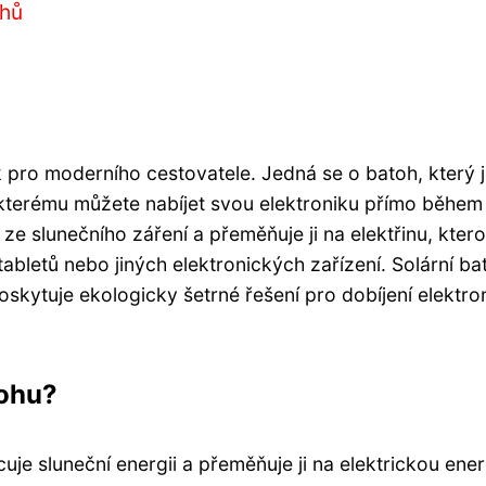
ohů
ěk pro moderního cestovatele. Jedná se o batoh, který 
kterému můžete nabíjet svou elektroniku přímo během
ze slunečního záření a přeměňuje ji na elektřinu, ktero
 tabletů nebo jiných elektronických zařízení. Solární ba
oskytuje ekologicky šetrné řešení pro dobíjení elektron
tohu?
uje sluneční energii a přeměňuje ji na elektrickou energ