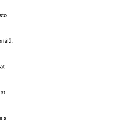
sto
riálů,
at
vat
e si