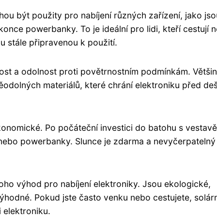
hou být použity pro nabíjení různých zařízení, jako jso
once powerbanky. To je ideální pro lidi, kteří cestují 
u stále připravenou k použití.
lnost a odolnost proti povětrnostním podmínkám. Větši
ěodolných materiálů, které chrání elektroniku před de
ekonomické. Po počáteční investici do batohu s vesta
u nebo powerbanky. Slunce je zdarma a nevyčerpatelný
noho výhod pro nabíjení elektroniky. Jsou ekologické,
ýhodné. Pokud jste často venku nebo cestujete, solárn
 elektroniku.