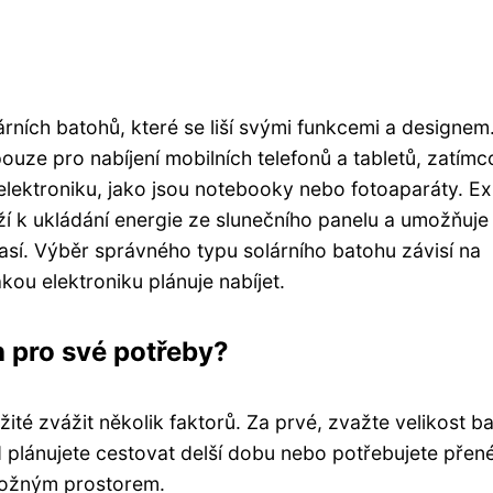
árních batohů, které se liší svými funkcemi a designem
uze pro nabíjení mobilních telefonů a tabletů, zatímco
 elektroniku, jako jsou notebooky nebo fotoaparáty. Exi
uží k ukládání energie ze slunečního panelu a umožňuje
así. Výběr správného typu solárního batohu závisí na
kou elektroniku plánuje nabíjet.
h pro své potřeby?
ité zvážit několik faktorů. Za prvé, zvažte velikost b
d plánujete cestovat delší dobu nebo potřebujete přen
úložným prostorem.