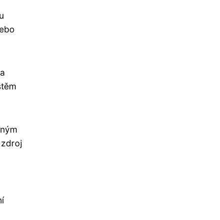
u
nebo
na
štěm
věným
 zdroj
í