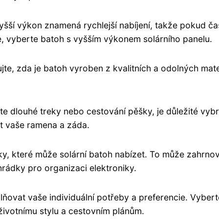
yšší výkon znamená rychlejší nabíjení, takže pokud ča
e, vyberte batoh s vyšším výkonem solárního panelu.
jte, zda je batoh vyroben z kvalitních a odolných mate
e dlouhé treky nebo cestování pěšky, je důležité vybr
t vaše ramena a záda.
ky, které může solární batoh nabízet. To může zahrno
rádky pro organizaci elektroniky.
lňovat vaše individuální potřeby a preferencie. Vybert
ivotnímu stylu a cestovním plánům.