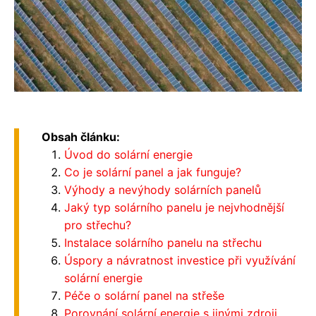
Obsah článku:
Úvod do solární energie
Co je solární panel a jak funguje?
Výhody a nevýhody solárních panelů
Jaký typ solárního panelu je nejvhodnější
pro střechu?
Instalace solárního panelu na střechu
Úspory a návratnost investice při využívání
solární energie
Péče o solární panel na střeše
Porovnání solární energie s jinými zdroji