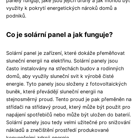
panely fungují, jaké jsou jejich druhy a jak mohou být
využity k pokrytí energetických nároků domů a
podniků.
Co je solární panel a jak funguje?
Solární panel je zařízení, které dokáže přeměňovat
sluneční energii na elektřinu. Solární panely jsou
často instalovány na střechách budov a rodinných
domů, aby využily sluneční svit k výrobě čisté
energie. Tyto panely jsou složeny z fotovoltaických
buněk, které převádějí sluneční energii na
stejnosměrný proud. Tento proud je pak přeměněn na
střídači na střídavý proud, který může být použit pro
napájení spotřebičů nebo může být uložen do baterií.
Solární panely jsou tedy velmi užitečné pro snižování
nákladů a znečištění prostředí produkované
konvenčními zdroji energie.