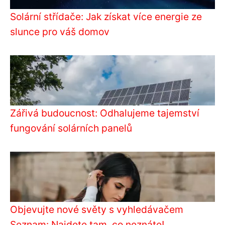
Solární střídače: Jak získat více energie ze
slunce pro váš domov
Zářivá budoucnost: Odhalujeme tajemství
fungování solárních panelů
Objevujte nové světy s vyhledávačem
Seznam: Najdete tam, co neznáte!