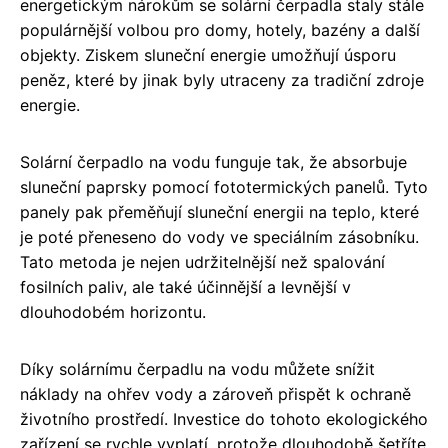
energetickým nárokům se solární čerpadla staly stále
populárnější volbou pro domy, hotely, bazény a další
objekty. Ziskem sluneční energie umožňují úsporu
peněz, které by jinak byly utraceny za tradiční zdroje
energie.
Solární čerpadlo na vodu funguje tak, že absorbuje
sluneční paprsky pomocí fototermických panelů. Tyto
panely pak přeměňují sluneční energii na teplo, které
je poté přeneseno do vody ve speciálním zásobníku.
Tato metoda je nejen udržitelnější než spalování
fosilních paliv, ale také účinnější a levnější v
dlouhodobém horizontu.
Díky solárnímu čerpadlu na vodu můžete snížit
náklady na ohřev vody a zároveň přispět k ochraně
životního prostředí. Investice do tohoto ekologického
zařízení se rychle vyplatí, protože dlouhodobě šetříte