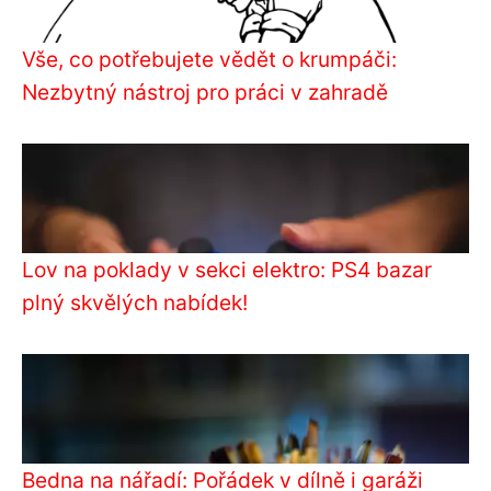
Vše, co potřebujete vědět o krumpáči:
Nezbytný nástroj pro práci v zahradě
Lov na poklady v sekci elektro: PS4 bazar
plný skvělých nabídek!
Bedna na nářadí: Pořádek v dílně i garáži