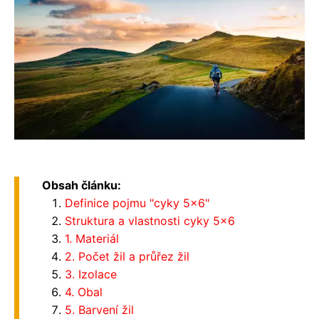
Obsah článku:
Definice pojmu "cyky 5x6"
Struktura a vlastnosti cyky 5x6
1. Materiál
2. Počet žil a průřez žil
3. Izolace
4. Obal
5. Barvení žil