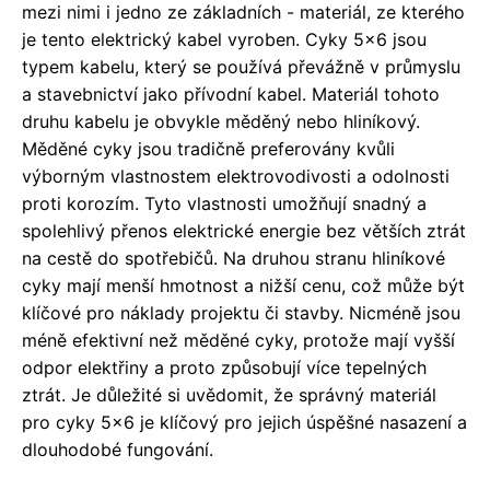
mezi nimi i jedno ze základních - materiál, ze kterého
je tento elektrický kabel vyroben. Cyky 5x6 jsou
typem kabelu, který se používá převážně v průmyslu
a stavebnictví jako přívodní kabel. Materiál tohoto
druhu kabelu je obvykle měděný nebo hliníkový.
Měděné cyky jsou tradičně preferovány kvůli
výborným vlastnostem elektrovodivosti a odolnosti
proti korozím. Tyto vlastnosti umožňují snadný a
spolehlivý přenos elektrické energie bez větších ztrát
na cestě do spotřebičů. Na druhou stranu hliníkové
cyky mají menší hmotnost a nižší cenu, což může být
klíčové pro náklady projektu či stavby. Nicméně jsou
méně efektivní než měděné cyky, protože mají vyšší
odpor elektřiny a proto způsobují více tepelných
ztrát. Je důležité si uvědomit, že správný materiál
pro cyky 5x6 je klíčový pro jejich úspěšné nasazení a
dlouhodobé fungování.