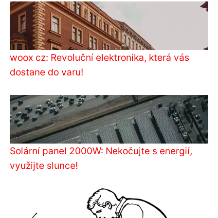
woox cz: Revoluční elektronika, která vás
dostane do varu!
Solární panel 2000W: Nekočujte s energií,
využijte slunce!