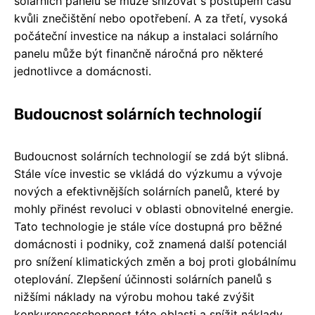
solárních panelů se může snižovat s postupem času
kvůli znečištění nebo opotřebení. A za třetí, vysoká
počáteční investice na nákup a instalaci solárního
panelu může být finančně náročná pro některé
jednotlivce a domácnosti.
Budoucnost solárních technologií
Budoucnost solárních technologií se zdá být slibná.
Stále více investic se vkládá do výzkumu a vývoje
nových a efektivnějších solárních panelů, které by
mohly přinést revoluci v oblasti obnovitelné energie.
Tato technologie je stále více dostupná pro běžné
domácnosti i podniky, což znamená další potenciál
pro snížení klimatických změn a boj proti globálnímu
oteplování. Zlepšení účinnosti solárních panelů s
nižšími náklady na výrobu mohou také zvýšit
konkurenceschopnost této oblasti a snížit náklady