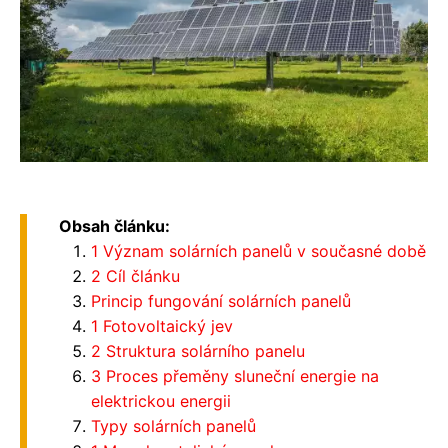
Obsah článku:
1 Význam solárních panelů v současné době
2 Cíl článku
Princip fungování solárních panelů
1 Fotovoltaický jev
2 Struktura solárního panelu
3 Proces přeměny sluneční energie na
elektrickou energii
Typy solárních panelů