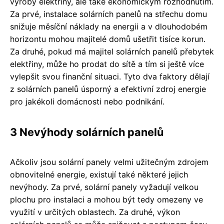
výroby elektřiny, ale také ekonomickým rozhodnutím.
Za prvé, instalace solárních panelů na střechu domu
snižuje měsíční náklady na energii a v dlouhodobém
horizontu mohou majitelé domů ušetřit tisíce korun.
Za druhé, pokud má majitel solárních panelů přebytek
elektřiny, může ho prodat do sítě a tím si ještě více
vylepšit svou finanční situaci. Tyto dva faktory dělají
z solárních panelů úsporný a efektivní zdroj energie
pro jakékoli domácnosti nebo podnikání.
3 Nevýhody solárních panelů
Ačkoliv jsou solární panely velmi užitečným zdrojem
obnovitelné energie, existují také některé jejich
nevýhody. Za prvé, solární panely vyžadují velkou
plochu pro instalaci a mohou být tedy omezeny ve
využití v určitých oblastech. Za druhé, výkon