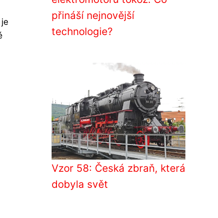
přináší nejnovější
 je
technologie?
é
Vzor 58: Česká zbraň, která
dobyla svět