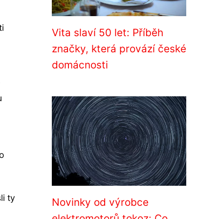
i
Vita slaví 50 let: Příběh
značky, která provází české
domácnosti
y
u
ho
i ty
Novinky od výrobce
elektromotorů tokoz: Co