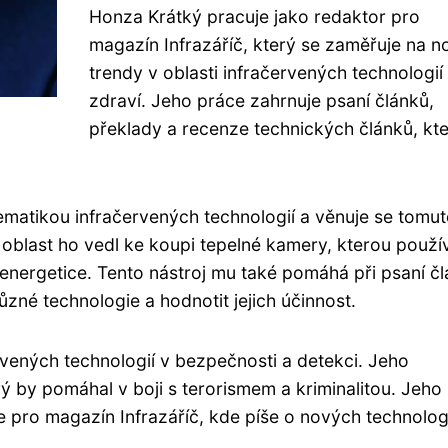
Honza Krátký pracuje jako redaktor pro
magazín Infrazáříč, který se zaměřuje na n
trendy v oblasti infračervených technologií
zdraví. Jeho práce zahrnuje psaní článků,
překlady a recenze technických článků, kt
ematikou infračervených technologií a věnuje se tomu
o oblast ho vedl ke koupi tepelné kamery, kterou použí
 energetice. Tento nástroj mu také pomáhá při psaní č
zné technologie a hodnotit jejich účinnost.
rvených technologií v bezpečnosti a detekci. Jeho
ý by pomáhal v boji s terorismem a kriminalitou. Jeho
e pro magazín Infrazáříč, kde píše o nových technolog