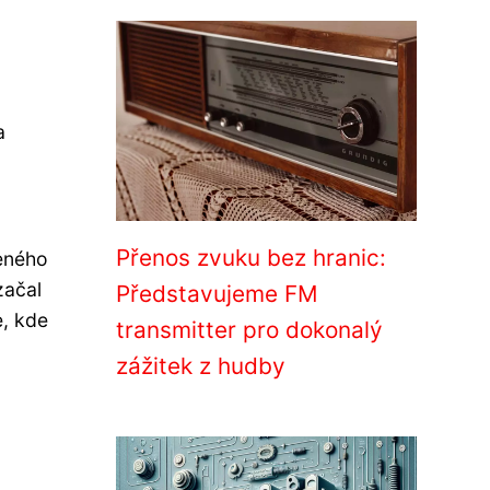
a
Přenos zvuku bez hranic:
veného
začal
Představujeme FM
e, kde
transmitter pro dokonalý
zážitek z hudby