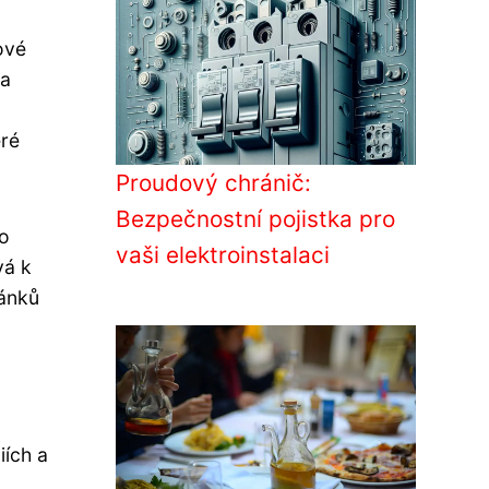
ové
 a
eré
Proudový chránič:
Bezpečnostní pojistka pro
to
vaši elektroinstalaci
vá k
lánků
iích a