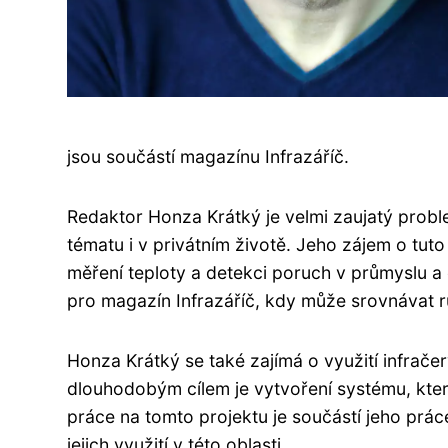
jsou součástí magazínu Infrazáříč.
Redaktor Honza Krátký je velmi zaujatý probl
tématu i v privátním životě. Jeho zájem o tut
měření teploty a detekci poruch v průmyslu a
pro magazín Infrazáříč, kdy může srovnávat rů
Honza Krátký se také zajímá o využití infrače
dlouhodobým cílem je vytvoření systému, kter
práce na tomto projektu je součástí jeho prác
jejich využití v této oblasti.