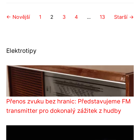
← Novější
1
2
3
4
...
13
Starší →
Elektrotipy
Přenos zvuku bez hranic: Představujeme FM
transmitter pro dokonalý zážitek z hudby