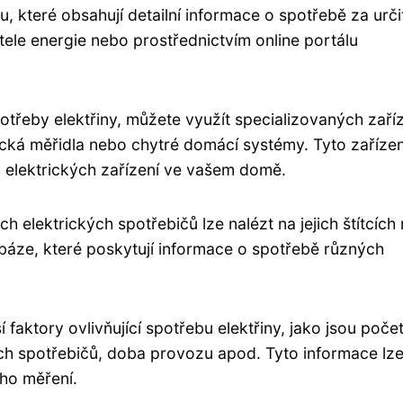
u, které obsahují detailní informace o spotřebě za urči
tele energie nebo prostřednictvím online portálu
třeby elektřiny, můžete využít specializovaných zaří
ická měřidla nebo chytré domácí systémy. Tyto zařízen
ch elektrických zařízení ve vašem domě.
h elektrických spotřebičů lze nalézt na jejich štítcích
tabáze, které poskytují informace o spotřebě různých
 faktory ovlivňující spotřebu elektřiny, jako jsou poče
ch spotřebičů, doba provozu apod. Tyto informace lz
ho měření.