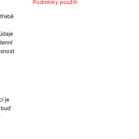
Podmínky použití
otřebě
údaje
denní
esnost
í je
t buď
y