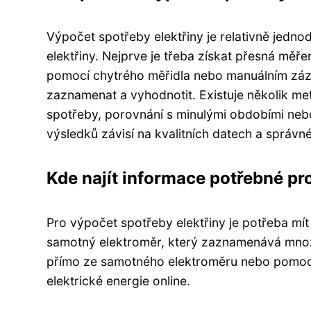
Výpočet spotřeby elektřiny je relativně jedn
elektřiny. Nejprve je třeba získat přesná měře
pomocí chytrého měřidla nebo manuálním zázn
zaznamenat a vyhodnotit. Existuje několik me
spotřeby, porovnání s minulými obdobími nebo v
výsledků závisí na kvalitních datech a správ
Kde najít informace potřebné pr
Pro výpočet spotřeby elektřiny je potřeba mít 
samotný elektroměr, který zaznamenává množst
přímo ze samotného elektroměru nebo pomocí
elektrické energie online.