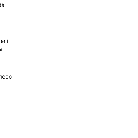
té
zení
í
 nebo
t
e