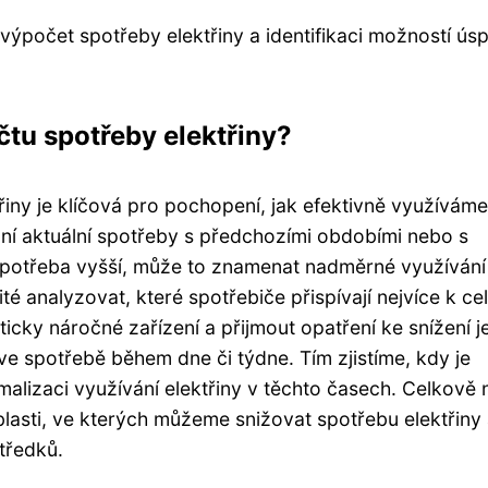
 výpočet spotřeby elektřiny a identifikaci možností ús
čtu spotřeby elektřiny?
iny je klíčová pro pochopení, jak efektivně využíváme
ání aktuální spotřeby s předchozími obdobími nebo s
potřeba vyšší, může to znamenat nadměrné využívání
ité analyzovat, které spotřebiče přispívají nejvíce k c
icky náročné zařízení a přijmout opatření ke snížení j
 ve spotřebě během dne či týdne. Tím zjistíme, kdy je
alizaci využívání elektřiny v těchto časech. Celkově
lasti, ve kterých můžeme snižovat spotřebu elektřiny
tředků.