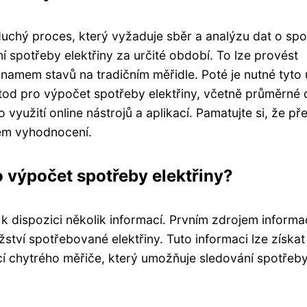
oduchý proces, který vyžaduje sběr a analýzu dat o sp
ní spotřeby elektřiny za určité období. To lze provést
amem stavů na tradičním měřidle. Poté je nutné tyto 
tod pro výpočet spotřeby elektřiny, včetně průměrné 
yužití online nástrojů a aplikací. Pamatujte si, že př
ném vyhodnocení.
o výpočet spotřeby elektřiny?
k dispozici několik informací. Prvním zdrojem informac
ví spotřebované elektřiny. Tuto informaci lze získa
 chytrého měřiče, který umožňuje sledování spotřeb