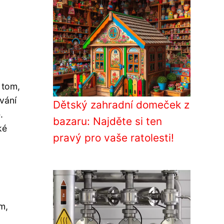
 tom,
vání
Dětský zahradní domeček z
.
bazaru: Najděte si ten
ké
pravý pro vaše ratolesti!
m,