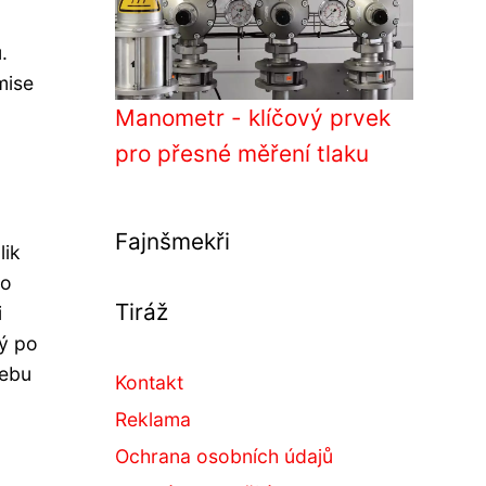
.
mise
Manometr - klíčový prvek
pro přesné měření tlaku
Fajnšmekři
lik
ko
Tiráž
i
ný po
řebu
Kontakt
Reklama
Ochrana osobních údajů