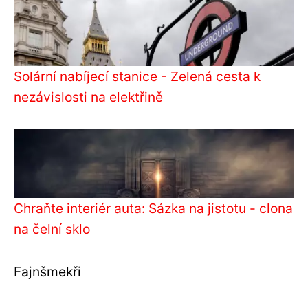
Solární nabíjecí stanice - Zelená cesta k
nezávislosti na elektřině
Chraňte interiér auta: Sázka na jistotu - clona
na čelní sklo
Fajnšmekři