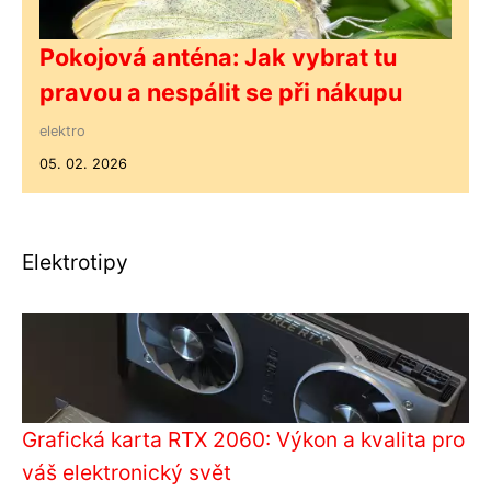
Pokojová anténa: Jak vybrat tu
pravou a nespálit se při nákupu
elektro
05. 02. 2026
Elektrotipy
Grafická karta RTX 2060: Výkon a kvalita pro
váš elektronický svět