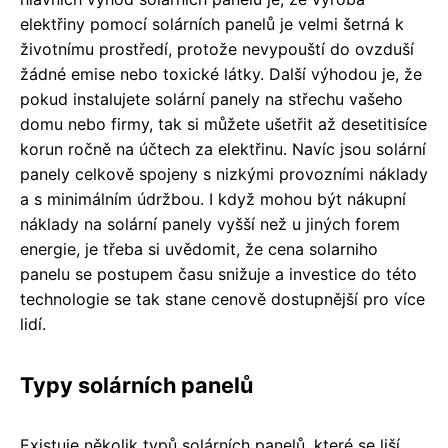
elektřiny pomocí solárních panelů je velmi šetrná k
životnímu prostředí, protože nevypouští do ovzduší
žádné emise nebo toxické látky. Další výhodou je, že
pokud instalujete solární panely na střechu vašeho
domu nebo firmy, tak si můžete ušetřit až desetitisíce
korun ročně na účtech za elektřinu. Navíc jsou solární
panely celkově spojeny s nizkými provozními náklady
a s minimálním údržbou. I když mohou být nákupní
náklady na solární panely vyšší než u jiných forem
energie, je třeba si uvědomit, že cena solarniho
panelu se postupem času snižuje a investice do této
technologie se tak stane cenově dostupnější pro více
lidí.
Typy solárních panelů
Existuje několik typů solárních panelů, které se liší