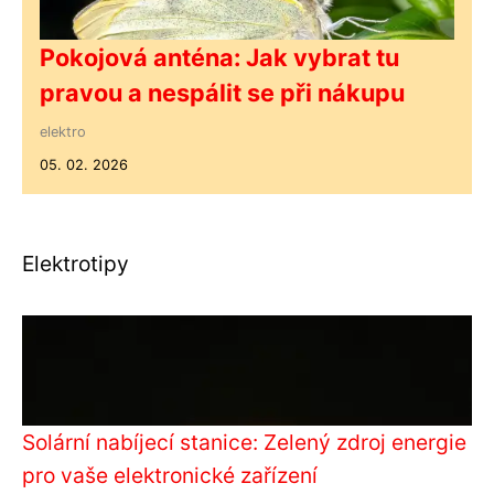
Pokojová anténa: Jak vybrat tu
pravou a nespálit se při nákupu
elektro
05. 02. 2026
Elektrotipy
Solární nabíjecí stanice: Zelený zdroj energie
pro vaše elektronické zařízení