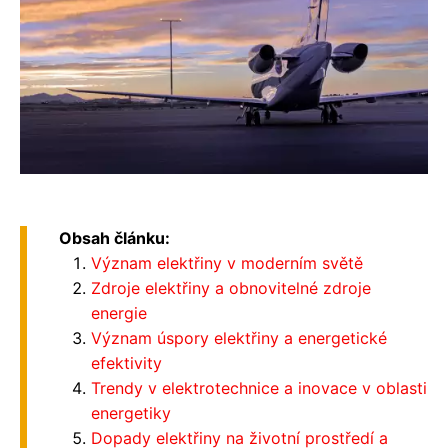
Obsah článku:
Význam elektřiny v moderním světě
Zdroje elektřiny a obnovitelné zdroje
energie
Význam úspory elektřiny a energetické
efektivity
Trendy v elektrotechnice a inovace v oblasti
energetiky
Dopady elektřiny na životní prostředí a