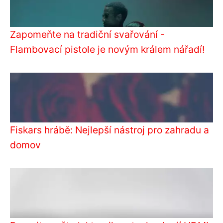
Zapomeňte na tradiční svařování -
Flambovací pistole je novým králem nářadí!
Fiskars hrábě: Nejlepší nástroj pro zahradu a
domov