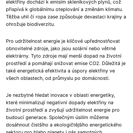
elektřiny dochází k emisím skleníkových plynů, což
přispívá k globálnímu oteplování a změnám klimatu.
Těžba uhlí či ropa zase způsobuje devastaci krajiny a
ohrožuje biodiverzitu.
Pro udržitelnost energie je klíčové upřednostňovat
obnovitelné zdroje, jako jsou solární nebo větrné
elektrárny. Tyto zdroje mají menší dopad na životní
prostředí a pomáhají snižovat emise CO2. Důležitá je
také energetická efektivita a úspory elektřiny ve
všech oblastech, od průmyslu po domácnosti.
Je nezbytné hledat inovace v oblasti energetiky,
které minimalizují negativní dopady elektřiny na
životní prostředí a zvyšují udržitelnost energie pro
budoucí generace. Společným úsilím můžeme
dosáhnout čistšího a ekologičtějšího energetického
sektoru pro blaho planety i nás samotných.