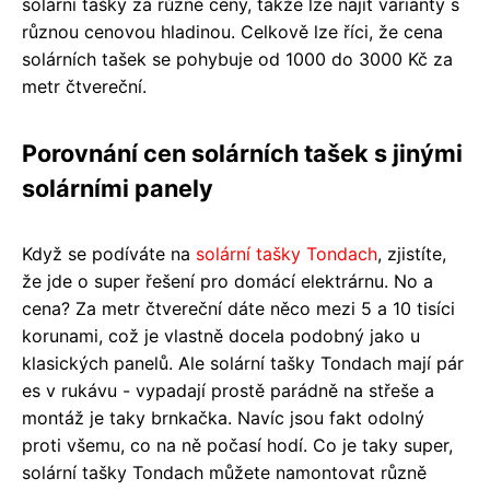
solární tašky za různé ceny, takže lze najít varianty s
různou cenovou hladinou. Celkově lze říci, že cena
solárních tašek se pohybuje od 1000 do 3000 Kč za
metr čtvereční.
Porovnání cen solárních tašek s jinými
solárními panely
Když se podíváte na
solární tašky Tondach
, zjistíte,
že jde o super řešení pro domácí elektrárnu. No a
cena? Za metr čtvereční dáte něco mezi 5 a 10 tisíci
korunami, což je vlastně docela podobný jako u
klasických panelů. Ale solární tašky Tondach mají pár
es v rukávu - vypadají prostě parádně na střeše a
montáž je taky brnkačka. Navíc jsou fakt odolný
proti všemu, co na ně počasí hodí. Co je taky super,
solární tašky Tondach můžete namontovat různě