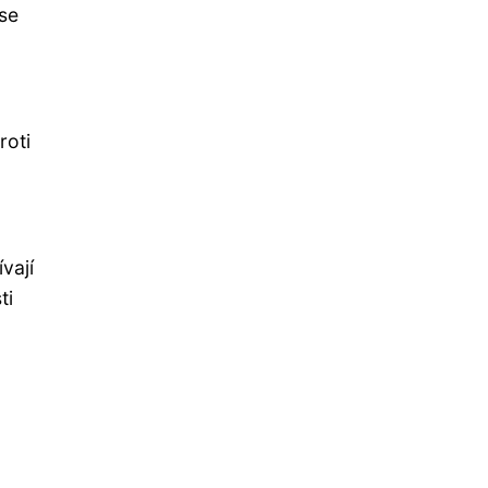
se
roti
vají
ti