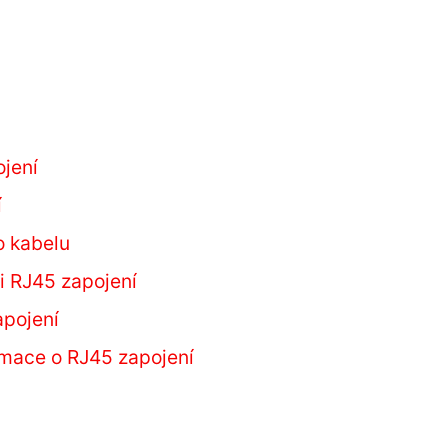
ojení
í
o kabelu
i RJ45 zapojení
apojení
rmace o RJ45 zapojení