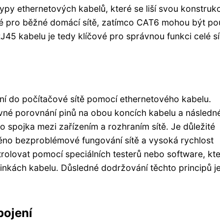
typy ethernetových kabelů, které se liší svou konstrukc
é pro běžné domácí sítě, zatímco CAT6 mohou být po
J45 kabelu je tedy klíčové pro správnou funkci celé sí
ení do počítačové sítě pomocí ethernetového kabelu.
ávné porovnání pinů na obou koncích kabelu a následn
o spojka mezi zařízením a rozhraním sítě. Je důležité
štěno bezproblémové fungování sítě a vysoká rychlost
rolovat pomocí speciálních testerů nebo software, kt
 linkách kabelu. Důsledné dodržování těchto principů j
pojení