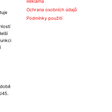
Reklama
Ochrana osobních údajů
tuje
Podmínky použití
lostí
elší
funkci
í
í době
J45.