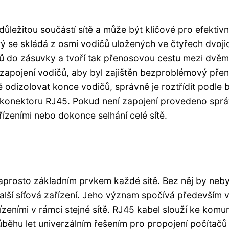
důležitou součástí sítě a může být klíčové pro efektivn
ý se skládá z osmi vodičů uložených ve čtyřech dvojic
ů do zásuvky a tvoří tak přenosovou cestu mezi dvě
é zapojení vodičů, aby byl zajištěn bezproblémový pře
ě odizolovat konce vodičů, správně je roztřídít podle 
 konektoru RJ45. Pokud není zapojení provedeno sprá
zeními nebo dokonce selhání celé sítě.
naprosto základním prvkem každé sítě. Bez něj by neby
další síťová zařízení. Jeho význam spočívá především 
zeními v rámci stejné sítě. RJ45 kabel slouží ke komu
ůběhu let univerzálním řešením pro propojení počítačů