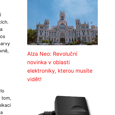
í
ích.
ma
nos
barvy
vně,
Alza Neo: Revoluční
novinka v oblasti
elektroniky, kterou musíte
vidět!
lo
v tom,
nikaci
 a