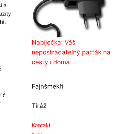
í a
užity
tě.
Nabíječka: Váš
nepostradatelný parťák na
cesty i doma
é
Fajnšmekři
erý
e
Tiráž
Kontakt