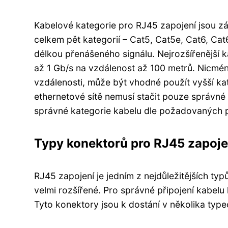
Kabelové kategorie pro RJ45 zapojení jsou zá
celkem pět kategorií – Cat5, Cat5e, Cat6, Cat6
délkou přenášeného signálu. Nejrozšířenější k
až 1 Gb/s na vzdálenost až 100 metrů. Nicmén
vzdálenosti, může být vhodné použít vyšší kat
ethernetové sítě nemusí stačit pouze správné 
správné kategorie kabelu dle požadovaných 
Typy konektorů pro RJ45 zapoje
RJ45 zapojení je jedním z nejdůležitějších ty
velmi rozšířené. Pro správné připojení kabel
Tyto konektory jsou k dostání v několika typec