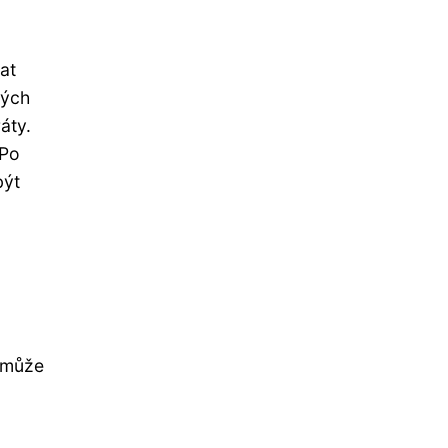
at
ných
áty.
 Po
být
 může