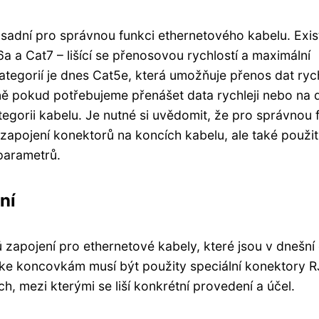
sadní pro správnou funkci ethernetového kabelu. Exis
a a Cat7 – lišící se přenosovou rychlostí a maximální
ategorií je dnes Cat5e, která umožňuje přenos dat rych
ě pokud potřebujeme přenášet data rychleji nebo na d
egorii kabelu. Je nutné si uvědomit, že pro správnou 
zapojení konektorů na koncích kabelu, ale také použit
parametrů.
ní
pů zapojení pro ethernetové kabely, které jsou v dnešn
u ke koncovkám musí být použity speciální konektory R
h, mezi kterými se liší konkrétní provedení a účel.