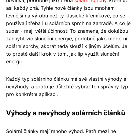
novinka, podobně jako třeba
solární sprchy
, které už
asi každý zná. Tyhle nové články jsou mnohem
levnější na výrobu než ty klasické křemíkové, co se
používají třeba i u solárních sprch na zahradě. A co je
super - mají větší účinnost! To znamená, že dokážou
zachytit víc sluneční energie, podobně jako moderní
solární sprchy, akorát teda slouží k jiným účelům. Je
to prostě další krok v tom, jak líp využít sluneční
energii.
Každý typ solárního článku má své vlastní výhody a
nevýhody, a proto je důležité vybrat ten správný typ
pro konkrétní aplikaci.
Výhody a nevýhody solárních článků
Solární články mají mnoho výhod. Patří mezi ně