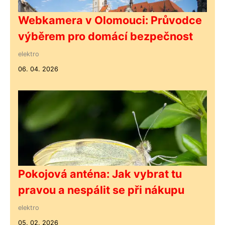
Webkamera v Olomouci: Průvodce
výběrem pro domácí bezpečnost
elektro
06. 04. 2026
Pokojová anténa: Jak vybrat tu
pravou a nespálit se při nákupu
elektro
05. 02. 2026