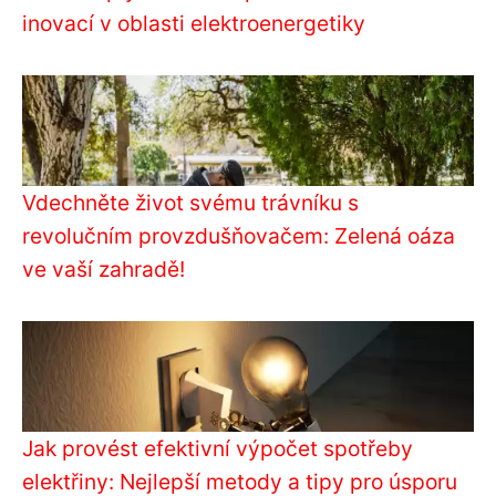
inovací v oblasti elektroenergetiky
Vdechněte život svému trávníku s
revolučním provzdušňovačem: Zelená oáza
ve vaší zahradě!
Jak provést efektivní výpočet spotřeby
elektřiny: Nejlepší metody a tipy pro úsporu