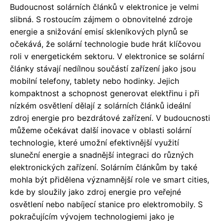
Budoucnost solárních článků v elektronice je velmi
slibná. S rostoucím zájmem o obnovitelné zdroje
energie a snižování emisí skleníkových plynů se
očekává, že solární technologie bude hrát klíčovou
roli v energetickém sektoru. V elektronice se solární
články stávají nedílnou součástí zařízení jako jsou
mobilní telefony, tablety nebo hodinky. Jejich
kompaktnost a schopnost generovat elektřinu i při
nízkém osvětlení dělají z solárních článků ideální
zdroj energie pro bezdrátové zařízení. V budoucnosti
můžeme očekávat další inovace v oblasti solární
technologie, které umožní efektivnější využití
sluneční energie a snadnější integraci do různých
elektronických zařízení. Solárním článkům by také
mohla být přidělena významnější role ve smart cities,
kde by sloužily jako zdroj energie pro veřejné
osvětlení nebo nabíjecí stanice pro elektromobily. S
pokračujícím vývojem technologiemi jako je